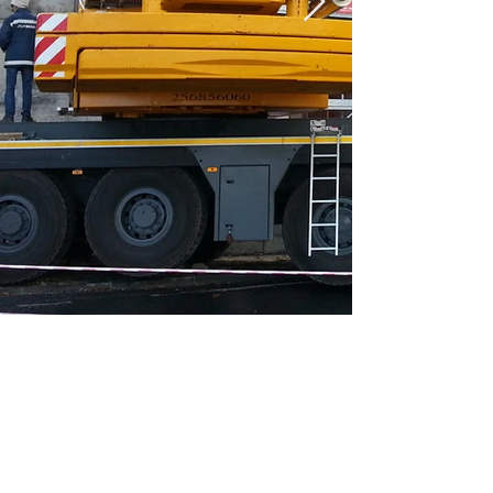
bimet - Alvará 65544
geral@bimet.pt